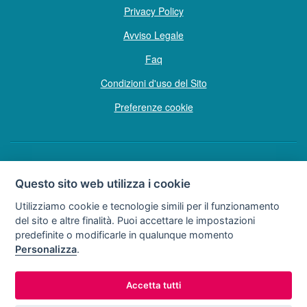
Privacy Policy
Avviso Legale
Faq
Condizioni d'uso del Sito
Preferenze cookie
Copyright © Tutti i diritti sono riservati
Questo sito web utilizza i cookie
Hello Vacanze S.r.L.
Utilizziamo cookie e tecnologie simili per il funzionamento
Soggetto sottoposto a direzione e coordinamento della F.lli Dionisi S.r.L.
del sito e altre finalità. Puoi accettare le impostazioni
unipersonale
predefinite o modificarle in qualunque momento
via A. Costa n° 2 - 63822 P. S. Giorgio (FM)
Personalizza
.
Partita IVA e Codice Fiscale 02257690442
R.E.A. FM-200734
Accetta tutti
0734.278024
0734.671500
Tel:
o