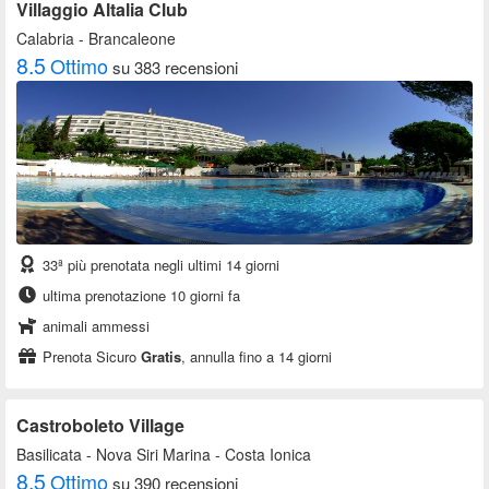
Villaggio Altalia Club
Calabria
- Brancaleone
8.5
Ottimo
su 383 recensioni
33ª più prenotata negli ultimi 14 giorni
ultima prenotazione 10 giorni fa
animali ammessi
Prenota Sicuro
Gratis
, annulla fino a 14 giorni
Castroboleto Village
Basilicata
- Nova Siri Marina - Costa Ionica
8.5
Ottimo
su 390 recensioni