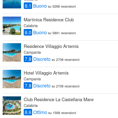
8.1
Buono
su 5268 recensioni
Martinica Residence Club
Calabria
8.0
Buono
su 5891 recensioni
Residence Villaggio Artemis
Campania
7.8
Discreto
su 2708 recensioni
Hotel Villaggio Artemis
Campania
7.8
Discreto
su 2708 recensioni
Club Residence La Castellana Mare
Calabria
8.6
Ottimo
su 1568 recensioni