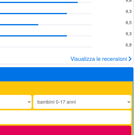
9,3
8,5
9,3
6,8
Visualizza le recensioni
Bambini
0-
17
anni: