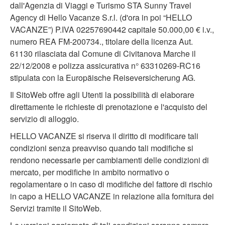
dall'Agenzia di Viaggi e Turismo STA Sunny Travel
Agency di Hello Vacanze S.r.l. (d'ora in poi “HELLO
VACANZE”) P.IVA 02257690442 capitale 50.000,00 € i.v.,
numero REA FM-200734., titolare della licenza Aut.
61130 rilasciata dal Comune di Civitanova Marche il
22/12/2008 e polizza assicurativa n° 63310269-RC16
stipulata con la Europäische Reiseversicherung AG.
Il SitoWeb offre agli Utenti la possibilità di elaborare
direttamente le richieste di prenotazione e l'acquisto del
servizio di alloggio.
HELLO VACANZE si riserva il diritto di modificare tali
condizioni senza preavviso quando tali modifiche si
rendono necessarie per cambiamenti delle condizioni di
mercato, per modifiche in ambito normativo o
regolamentare o in caso di modifiche del fattore di rischio
in capo a HELLO VACANZE in relazione alla fornitura dei
Servizi tramite il SitoWeb.