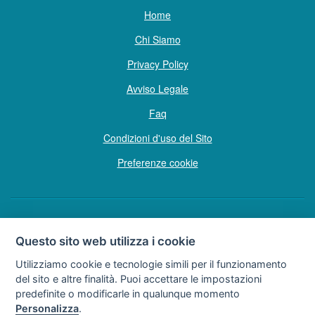
Home
Chi Siamo
Privacy Policy
Avviso Legale
Faq
Condizioni d'uso del Sito
Preferenze cookie
Copyright © Tutti i diritti sono riservati
Questo sito web utilizza i cookie
Hello Vacanze S.r.L.
Utilizziamo cookie e tecnologie simili per il funzionamento
Soggetto sottoposto a direzione e coordinamento della F.lli Dionisi S.r.L.
del sito e altre finalità. Puoi accettare le impostazioni
unipersonale
predefinite o modificarle in qualunque momento
via A. Costa n° 2 - 63822 P. S. Giorgio (FM)
Personalizza
.