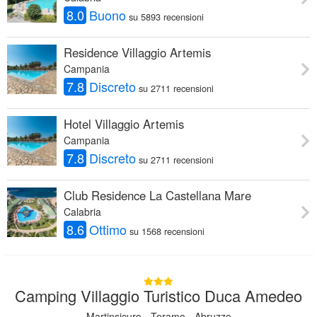
8.0
Buono
su 5893 recensioni
Residence Villaggio Artemis
Campania
7.8
Discreto
su 2711 recensioni
Hotel Villaggio Artemis
Campania
7.8
Discreto
su 2711 recensioni
Club Residence La Castellana Mare
Calabria
8.6
Ottimo
su 1568 recensioni
Camping Villaggio Turistico Duca Amedeo
Martinsicuro - Teramo - Abruzzo