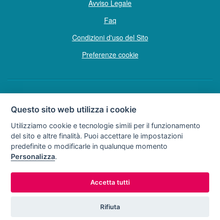
Avviso Legale
Faq
Condizioni d'uso del Sito
Preferenze cookie
Copyright © Tutti i diritti sono riservati
Questo sito web utilizza i cookie
Hello Vacanze S.r.L.
Utilizziamo cookie e tecnologie simili per il funzionamento
Soggetto sottoposto a direzione e coordinamento della F.lli Dionisi S.r.L.
del sito e altre finalità. Puoi accettare le impostazioni
unipersonale
predefinite o modificarle in qualunque momento
via A. Costa n° 2 - 63822 P. S. Giorgio (FM)
Personalizza
.
Partita IVA e Codice Fiscale 02257690442
R.E.A. FM-200734
Accetta tutti
0734.278024
0734.671500
Tel:
o
Rifiuta
Lun - Dom 9:00 - 20:00