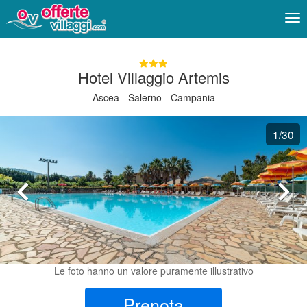
Me
Hotel Villaggio Artemis
Ascea - Salerno - Campania
1
/30
Le foto hanno un valore puramente illustrativo
Prenota