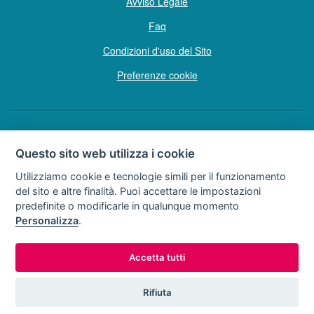
Avviso Legale
Faq
Condizioni d'uso del Sito
Preferenze cookie
Copyright © Tutti i diritti sono riservati
Questo sito web utilizza i cookie
Hello Vacanze S.r.L.
Utilizziamo cookie e tecnologie simili per il funzionamento
Soggetto sottoposto a direzione e coordinamento della F.lli Dionisi S.r.L.
del sito e altre finalità. Puoi accettare le impostazioni
unipersonale
predefinite o modificarle in qualunque momento
via A. Costa n° 2 - 63822 P. S. Giorgio (FM)
Personalizza
.
Partita IVA e Codice Fiscale 02257690442
R.E.A. FM-200734
Accetta tutti
0734.278024
0734.671500
Tel:
o
Rifiuta
Lun - Dom 9:00 - 20:00