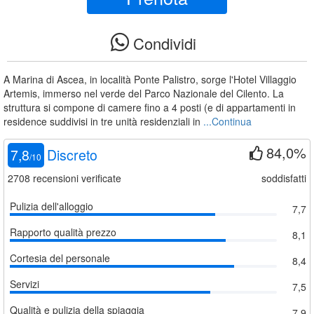
Condividi
A Marina di Ascea, in località Ponte Palistro, sorge l'Hotel Villaggio
Artemis, immerso nel verde del Parco Nazionale del Cilento. La
struttura si compone di camere fino a 4 posti (e di appartamenti in
residence suddivisi in tre unità residenziali in
...Continua
84,0%
7,8
Discreto
/
10
2708
recensioni verificate
soddisfatti
Pulizia dell'alloggio
7,7
Rapporto qualità prezzo
8,1
Cortesia del personale
8,4
Servizi
7,5
Qualità e pulizia della spiaggia
7,9