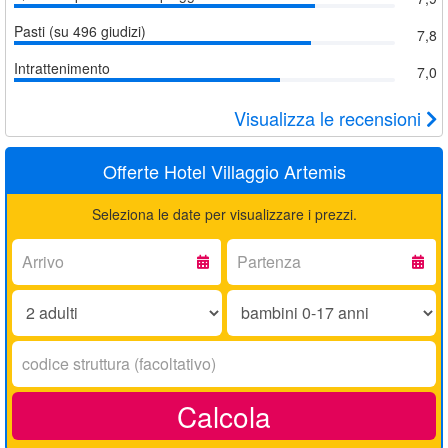
Pasti (su 496 giudizi)
7,8
Intrattenimento
7,0
Visualizza le recensioni
Offerte Hotel Villaggio Artemis
Seleziona le date per visualizzare i prezzi.
Arrivo:
Partenza:
Adulti:
Bambini
0-
17
Codice
anni:
struttura:
Calcola