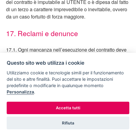
del contratto è imputabile al UTENTE o è dipesa dal fatto
di un terzo a carattere imprevedibile o inevitabile, ovvero
da un caso fortuito di forza maggiore.
17. Reclami e denunce
17.1. Ogni mancanza nell’esecuzione del contratto deve
essere contestata dall’ UTENTE senza ritardo affinché
Questo sito web utilizza i cookie
l’HELLO VACANZE, il suo rappresentante locale o
l’accompagnatore vi pongano tempestivamente rimedio.
Utilizziamo cookie e tecnologie simili per il funzionamento
del sito e altre finalità. Puoi accettare le impostazioni
17.2. In caso di assistenza pre e post contrattuale relativa
predefinite o modificarle in qualunque momento
all’acquisto del soggiorno, l’Utente potrà rivolgersi a
Personalizza
.
HELLO VACANZE che ai fini della gestione della
richiesta - qualora necessario - si interfaccerà, in nome e
Accetta tutti
per conto dell’Utente medesimo, con la struttura ricettiva
interessata.
Rifiuta
17.3. Qualunque reclamo per mancata o incorretta
Lun - Dom 9:00 - 20:00
esecuzione del contratto dovrà essere segnalato in loco