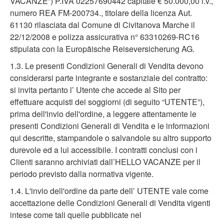
VACANZE”) P.IVA 02257690442 capitale € 50.000,00 i.v.,
numero REA FM-200734., titolare della licenza Aut.
61130 rilasciata dal Comune di Civitanova Marche il
22/12/2008 e polizza assicurativa n° 63310269-RC16
stipulata con la Europäische Reiseversicherung AG.
1.3. Le presenti Condizioni Generali di Vendita devono
considerarsi parte integrante e sostanziale del contratto:
si invita pertanto l’ Utente che accede al Sito per
effettuare acquisti dei soggiorni (di seguito “UTENTE”),
prima dell'invio dell'ordine, a leggere attentamente le
presenti Condizioni Generali di Vendita e le informazioni
qui descritte, stampandole o salvandole su altro supporto
durevole ed a lui accessibile. I contratti conclusi con i
Clienti saranno archiviati dall’HELLO VACANZE per il
periodo previsto dalla normativa vigente.
1.4. L'invio dell'ordine da parte dell’ UTENTE vale come
accettazione delle Condizioni Generali di Vendita vigenti
intese come tali quelle pubblicate nel