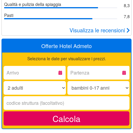
Qualità e pulizia della spiaggia
8,3
Pasti
7,8
Visualizza le recensioni
Offerte Hotel Admeto
Seleziona le date per visualizzare i prezzi.
Arrivo:
Partenza:
Adulti:
Bambini
0-
17
Codice
anni:
struttura:
Calcola