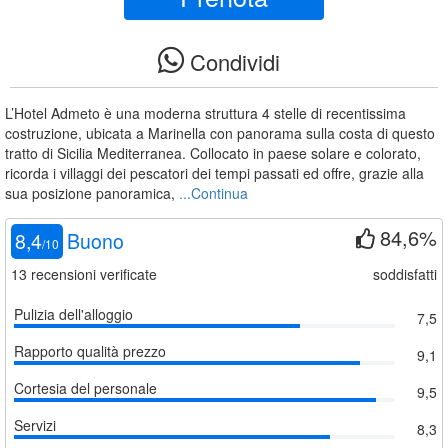
Condividi
L’Hotel Admeto è una moderna struttura 4 stelle di recentissima
costruzione, ubicata a Marinella con panorama sulla costa di questo
tratto di Sicilia Mediterranea. Collocato in paese solare e colorato,
ricorda i villaggi dei pescatori dei tempi passati ed offre, grazie alla
sua posizione panoramica,
...Continua
84,6%
8,4
Buono
/
10
13
recensioni verificate
soddisfatti
Pulizia dell'alloggio
7,5
Rapporto qualità prezzo
9,1
Cortesia del personale
9,5
Servizi
8,3