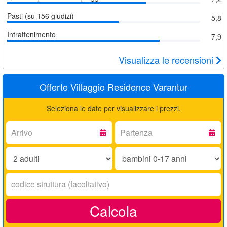
Pasti (su 156 giudizi)
5,8
Intrattenimento
7,9
Visualizza le recensioni
Offerte Villaggio Residence Varantur
Seleziona le date per visualizzare i prezzi.
Arrivo:
Partenza:
Adulti:
Bambini
0-
17
Codice
anni:
struttura:
Calcola