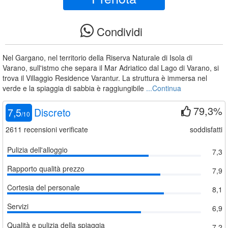
Condividi
Nel Gargano, nel territorio della Riserva Naturale di Isola di
Varano, sull'istmo che separa il Mar Adriatico dal Lago di Varano, si
trova il Villaggio Residence Varantur. La struttura è immersa nel
verde e la spiaggia di sabbia è raggiungibile
...Continua
79,3%
7,5
Discreto
/
10
2611
recensioni verificate
soddisfatti
Pulizia dell'alloggio
7,3
Rapporto qualità prezzo
7,9
Cortesia del personale
8,1
Servizi
6,9
Qualità e pulizia della spiaggia
7,2