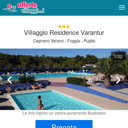
Me
Villaggio Residence Varantur
Cagnano Varano - Foggia - Puglia
1
/32
Le foto hanno un valore puramente illustrativo
Prenota