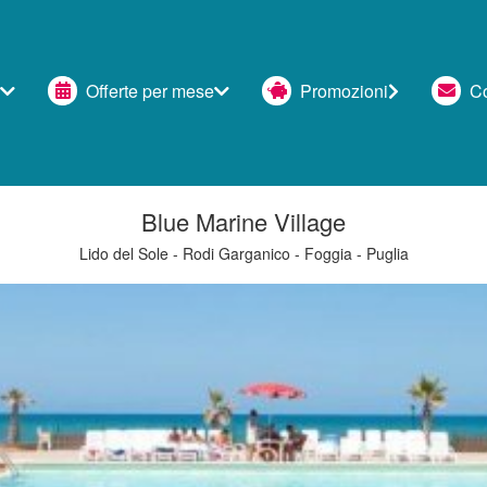
Offerte per mese
Promozioni
Con
Blue Marine Village
Lido del Sole - Rodi Garganico - Foggia - Puglia