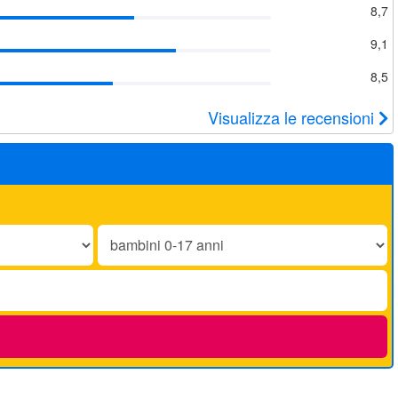
8,7
9,1
8,5
Visualizza le recensioni
Bambini
0-
17
anni: