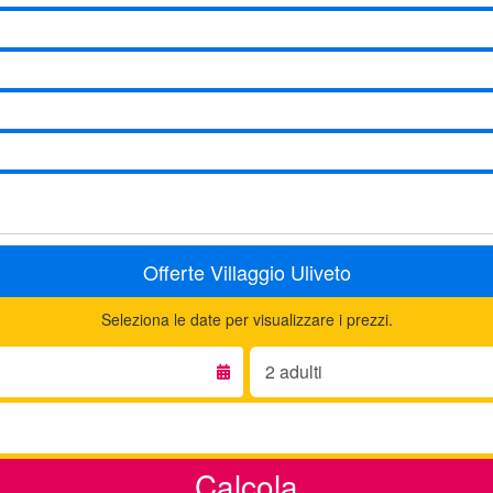
Offerte Villaggio Uliveto
Seleziona le date per visualizzare i prezzi.
Adulti:
Calcola