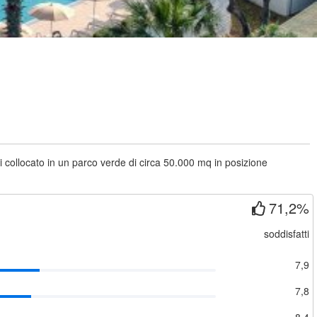
tti collocato in un parco verde di circa 50.000 mq in posizione
71,2%
soddisfatti
7,9
7,8
8,4