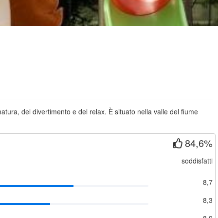
tura, del divertimento e del relax. È situato nella valle del fiume
84,6%
soddisfatti
8,7
8,3
8,9