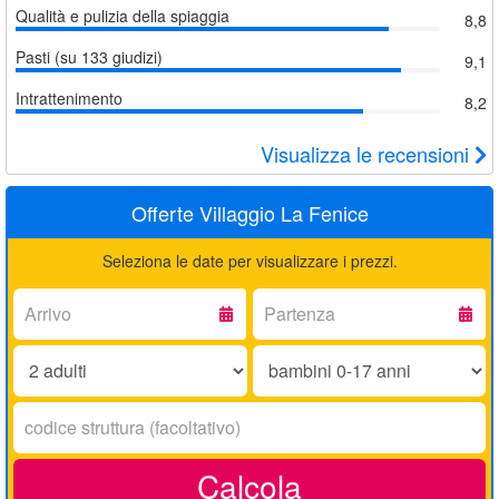
Qualità e pulizia della spiaggia
8,8
Pasti (su 133 giudizi)
9,1
Intrattenimento
8,2
Visualizza le recensioni
Offerte Villaggio La Fenice
Seleziona le date per visualizzare i prezzi.
Arrivo:
Partenza:
Adulti:
Bambini
0-
17
Codice
anni:
struttura:
Calcola