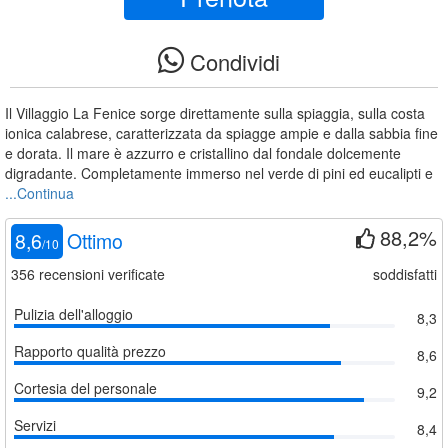
Condividi
Il Villaggio La Fenice sorge direttamente sulla spiaggia, sulla costa
ionica calabrese, caratterizzata da spiagge ampie e dalla sabbia fine
e dorata. Il mare è azzurro e cristallino dal fondale dolcemente
digradante. Completamente immerso nel verde di pini ed eucalipti e
...Continua
88,2%
8,6
Ottimo
/
10
356
recensioni verificate
soddisfatti
Pulizia dell'alloggio
8,3
Rapporto qualità prezzo
8,6
Cortesia del personale
9,2
Servizi
8,4