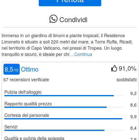
Condividi
Immerso in un giardino di limoni e piante tropicali, il Residence
Limoneto è situato a soli 220 metri dal mare, a Torre Ruffa, Ricadi,
nel territorio di Capo Vaticano, nei pressi di Tropea. Un luogo
tranquillo e sicuro, è ideale per chi
...Continua
91,0%
8,5
Ottimo
/
10
67
recensioni verificate
soddisfatti
Pulizia dell'alloggio
9,2
Rapporto qualità prezzo
8,6
Cortesia del personale
9,9
Servizi
8,4
Qualità e pulizia della spiaggia
7,6