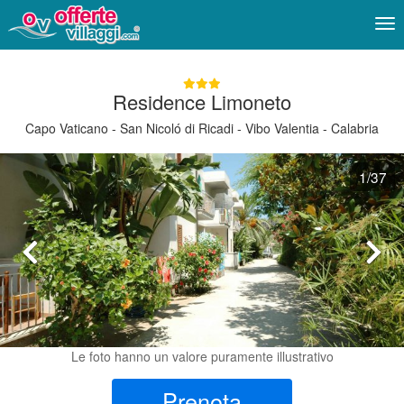
Me
Residence Limoneto
Capo Vaticano - San Nicoló di Ricadi - Vibo Valentia - Calabria
1
/37
Le foto hanno un valore puramente illustrativo
Prenota