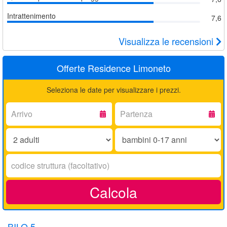
Intrattenimento
7,6
Visualizza le recensioni
Offerte Residence Limoneto
Seleziona le date per visualizzare i prezzi.
Arrivo:
Partenza:
Adulti:
Bambini
0-
17
Codice
anni:
struttura:
Calcola
BILO 5