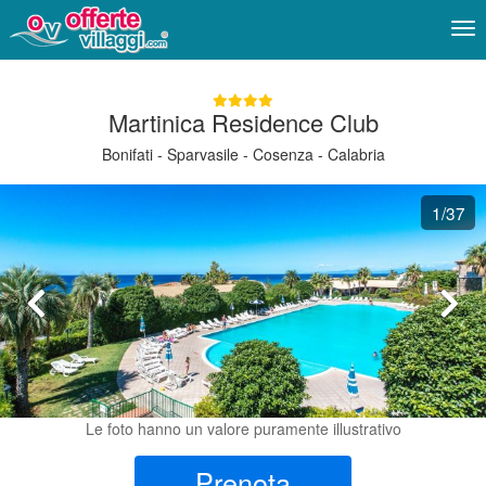
Me
Martinica Residence Club
Bonifati - Sparvasile - Cosenza - Calabria
1
/37
Le foto hanno un valore puramente illustrativo
Prenota