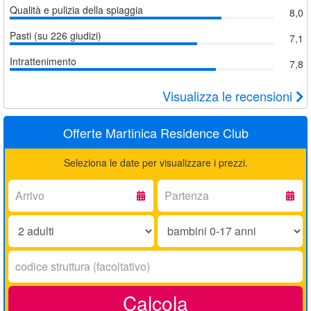
Qualità e pulizia della spiaggia
8,0
Pasti (su 226 giudizi)
7,1
Intrattenimento
7,8
Visualizza le recensioni
Offerte Martinica Residence Club
Seleziona le date per visualizzare i prezzi.
Arrivo:
Partenza:
Adulti:
Bambini
0-
17
Codice
anni:
struttura:
Calcola