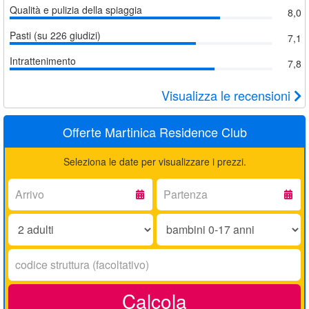
Qualità e pulizia della spiaggia
8,0
Pasti (su 226 giudizi)
7,1
Intrattenimento
7,8
Visualizza le recensioni
Offerte Martinica Residence Club
Seleziona le date per visualizzare i prezzi.
Arrivo:
Partenza:
Adulti:
Bambini
0-
17
Codice
anni:
struttura:
Calcola