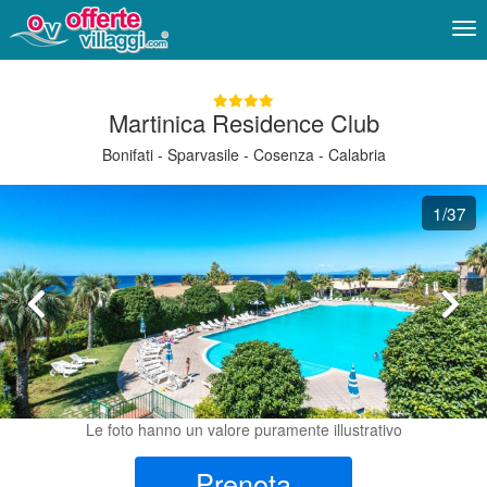
Me
Martinica Residence Club
Bonifati - Sparvasile - Cosenza - Calabria
1
/37
Le foto hanno un valore puramente illustrativo
Prenota