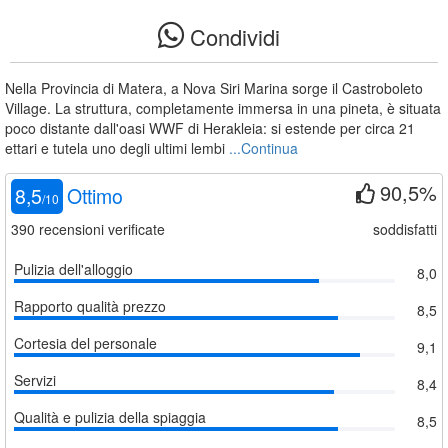
Condividi
Nella Provincia di Matera, a Nova Siri Marina sorge il Castroboleto
Village. La struttura, completamente immersa in una pineta, è situata
poco distante dall'oasi WWF di Herakleia: si estende per circa 21
ettari e tutela uno degli ultimi lembi
...Continua
90,5%
8,5
Ottimo
/
10
390
recensioni verificate
soddisfatti
Pulizia dell'alloggio
8,0
Rapporto qualità prezzo
8,5
Cortesia del personale
9,1
Servizi
8,4
Qualità e pulizia della spiaggia
8,5