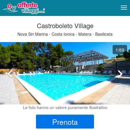
Me
Castroboleto Village
Nova Siri Marina - Costa Ionica - Matera - Basilicata
1
/69
Le foto hanno un valore puramente illustrativo
Prenota