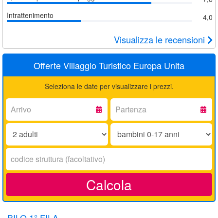
Intrattenimento
4,0
Visualizza le recensioni
Offerte Villaggio Turistico Europa Unita
Seleziona le date per visualizzare i prezzi.
Arrivo:
Partenza:
Adulti:
Bambini
0-
17
Codice
anni:
struttura:
Calcola
BILO 1° FILA