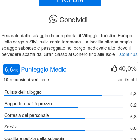
Condividi
Separato dalla spiaggia da una pineta, il Villaggio Turistico Europa
Unita sorge a Silvi, sulla costa teramana. La località alterna ampie
spiagge sabbiose e passeggiate nel borgo medievale alto, dove il
belvedere spazia dal Gran Sasso al Conero fino alle Isole
...Continua
40,0%
6,6
Punteggio Medio
/
10
10
recensioni verificate
soddisfatti
Pulizia dell'alloggio
8,2
Rapporto qualità prezzo
6,2
Cortesia del personale
6,8
Servizi
6,8
Qualità e pulizia della spiaggia
7,8