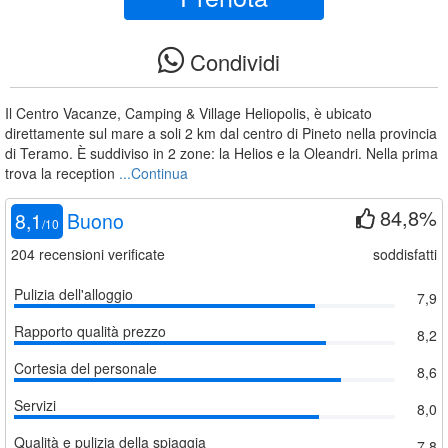
Condividi
Il Centro Vacanze, Camping & Village Heliopolis, è ubicato
direttamente sul mare a soli 2 km dal centro di Pineto nella provincia
di Teramo. È suddiviso in 2 zone: la Helios e la Oleandri. Nella prima
trova la reception
...Continua
84,8%
8,1
Buono
/
10
204
recensioni verificate
soddisfatti
Pulizia dell'alloggio
7,9
Rapporto qualità prezzo
8,2
Cortesia del personale
8,6
Servizi
8,0
Qualità e pulizia della spiaggia
7,8