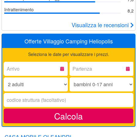
Intrattenimento
8,2
Visualizza le recensioni
Offerte Villaggio Camping Heliopolis
Seleziona le date per visualizzare i prezzi.
Arrivo:
Partenza:
Adulti:
Bambini
0-
17
Codice
anni:
struttura:
Calcola
CASA MOBILE OLEANDRI