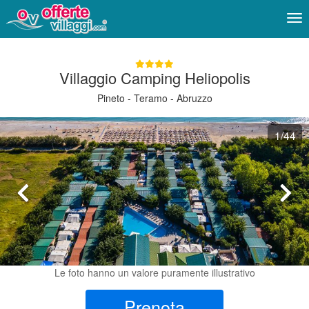
Me
Villaggio Camping Heliopolis
Pineto - Teramo - Abruzzo
1
/44
Le foto hanno un valore puramente illustrativo
Prenota