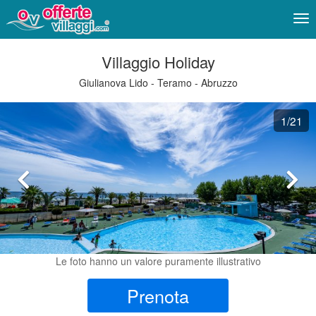
Me
Villaggio Holiday
Giulianova Lido - Teramo - Abruzzo
1
/21
Le foto hanno un valore puramente illustrativo
Prenota