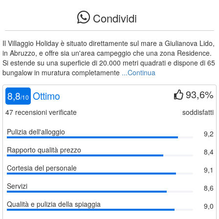
Condividi
Il Villaggio Holiday è situato direttamente sul mare a Giulianova Lido,
in Abruzzo, e offre sia un'area campeggio che una zona Residence.
Si estende su una superficie di 20.000 metri quadrati e dispone di 65
bungalow in muratura completamente
...Continua
93,6%
8,8
Ottimo
/
10
47
recensioni verificate
soddisfatti
Pulizia dell'alloggio
9,2
Rapporto qualità prezzo
8,4
Cortesia del personale
9,1
Servizi
8,6
Qualità e pulizia della spiaggia
9,0