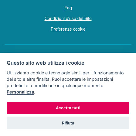
Faq
Condizioni d'uso del Sito
Preferenze cookie
Copyright © Tutti i diritti sono riservati
Questo sito web utilizza i cookie
Hello Vacanze S.r.L.
Utilizziamo cookie e tecnologie simili per il funzionamento
Soggetto sottoposto a direzione e coordinamento della F.lli Dionisi S.r.L.
del sito e altre finalità. Puoi accettare le impostazioni
unipersonale
predefinite o modificarle in qualunque momento
via A. Costa n° 2 - 63822 P. S. Giorgio (FM)
Personalizza
.
Partita IVA e Codice Fiscale 02257690442
R.E.A. FM-200734
Accetta tutti
0734.278024
0734.671500
Tel:
o
Rifiuta
Lun - Dom 9:00 - 20:00