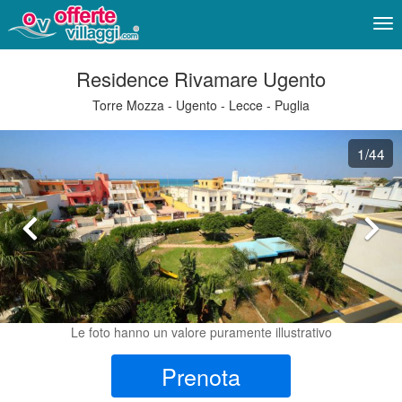
Me
Residence Rivamare Ugento
Torre Mozza - Ugento - Lecce - Puglia
1
/44
Le foto hanno un valore puramente illustrativo
Prenota