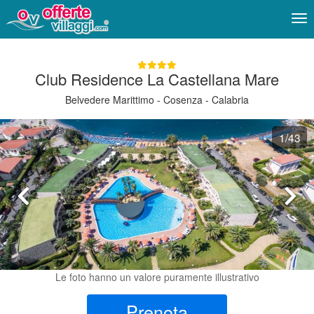
Me
Club Residence La Castellana Mare
Belvedere Marittimo - Cosenza - Calabria
1
/43
Le foto hanno un valore puramente illustrativo
Prenota