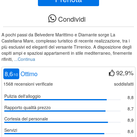
Condividi
A pochi passi da Belvedere Marittimo e Diamante sorge La
Castellana Mare, complesso turistico di recente realizzazione, tra i
più esclusivi ed eleganti del versante Tirrenico. A disposizione degli
ospiti ampi e spaziosi appartamenti in stile mediterraneo, finemente
rifiniti,
...Continua
92,9%
8,6
Ottimo
/
10
1568
recensioni verificate
soddisfatti
Pulizia dell'alloggio
8,8
Rapporto qualità prezzo
8,7
Cortesia del personale
8,9
Servizi
8,6