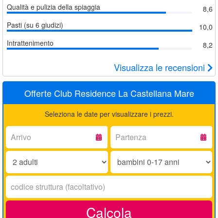
Qualità e pulizia della spiaggia
8,6
Pasti (su 6 giudizi)
10,0
Intrattenimento
8,2
Visualizza le recensioni
Offerte Club Residence La Castellana Mare
Seleziona le date per visualizzare i prezzi.
Arrivo:
Partenza:
Adulti:
Bambini
0-
17
Codice
anni:
struttura:
Calcola