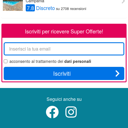
Campania
7.8
Discreto
su 2708 recensioni
Iscriviti per ricevere Super Offerte!
La
tua
email
acconsento al trattamento dei
dati personali
Iscriviti
Seguici anche su