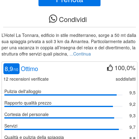
Condividi
L’Hotel La Tonnara, edificio in stile mediterraneo, sorge a 50 mt dalla
sua spiaggia privata a soli 3 km da Amantea. Particolarmente adatto
per una vacanza in coppia all’insegna del relax e del divertimento, la
struttura offre servizi quali piscina,
...Continua
100,0%
8,9
Ottimo
/
10
12
recensioni verificate
soddisfatti
Pulizia dell'alloggio
9,5
Rapporto qualità prezzo
9,2
Cortesia del personale
9,3
Servizi
9,7
Qualità e pulizia della spiaggia
8,8