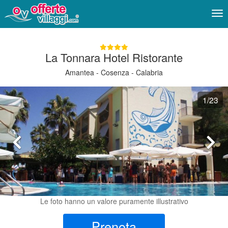
Me
La Tonnara Hotel Ristorante
Amantea - Cosenza - Calabria
1
/23
Le foto hanno un valore puramente illustrativo
Prenota