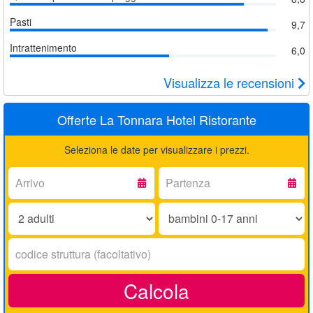
Pasti
9,7
Intrattenimento
6,0
Visualizza le recensioni
Offerte La Tonnara Hotel Ristorante
Seleziona le date per visualizzare i prezzi.
Arrivo:
Partenza:
Adulti:
Bambini
0-
17
Codice
anni:
struttura:
Calcola