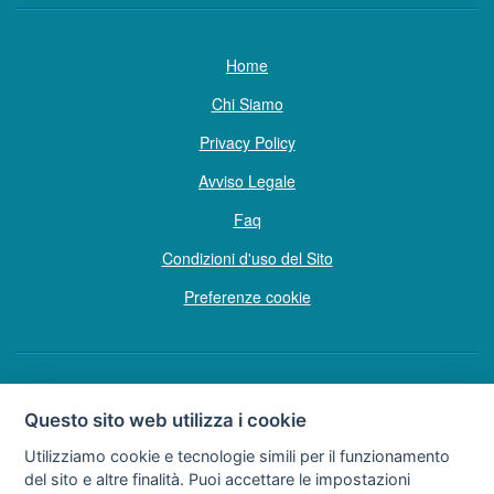
Home
Chi Siamo
Privacy Policy
Avviso Legale
Faq
Condizioni d'uso del Sito
Preferenze cookie
Copyright © Tutti i diritti sono riservati
Questo sito web utilizza i cookie
Hello Vacanze S.r.L.
Utilizziamo cookie e tecnologie simili per il funzionamento
Soggetto sottoposto a direzione e coordinamento della F.lli Dionisi S.r.L.
del sito e altre finalità. Puoi accettare le impostazioni
unipersonale