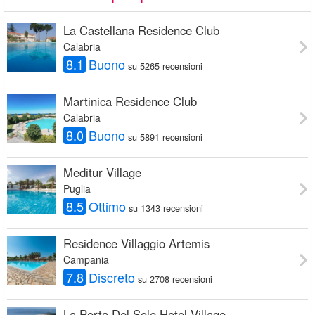
La Castellana Residence Club
Calabria
8.1
Buono
su 5265 recensioni
Martinica Residence Club
Calabria
8.0
Buono
su 5891 recensioni
Meditur Village
Puglia
8.5
Ottimo
su 1343 recensioni
Residence Villaggio Artemis
Campania
7.8
Discreto
su 2708 recensioni
La Porta Del Sole Hotel Village