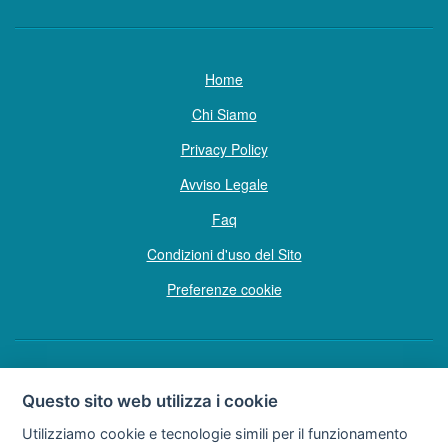
Home
Chi Siamo
Privacy Policy
Avviso Legale
Faq
Condizioni d'uso del Sito
Preferenze cookie
Copyright © Tutti i diritti sono riservati
Questo sito web utilizza i cookie
Hello Vacanze S.r.L.
Utilizziamo cookie e tecnologie simili per il funzionamento
Soggetto sottoposto a direzione e coordinamento della F.lli Dionisi S.r.L.