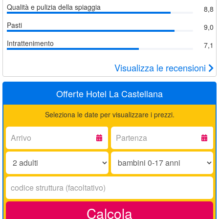
Qualità e pulizia della spiaggia
8,8
Pasti
9,0
Intrattenimento
7,1
Visualizza le recensioni
Offerte Hotel La Castellana
Seleziona le date per visualizzare i prezzi.
Arrivo:
Partenza:
Adulti:
Bambini
0-
17
Codice
anni:
struttura:
Calcola